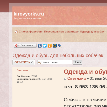
kirovyorks.ru
Форум Йорки в Кирове
Список форумов
‹
Персональные страницы
‹
Одежда для собак
Поделиться…
Одежда и обувь для небольших собачек
Ответить
Одежда и обу
Светлана
Сообщения:
2351
Светлана
» 01 июн 20
Зарегистрирован:
09 ноя 2010,
19:17
тел. 8 953 135 06
Сейчас в наличии
отсутствует разм