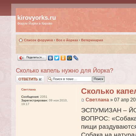
kirovyorks.ru
Форум Йорки в Кирове
Список форумов
‹
Все о йорках
‹
Ветеринария
Поделиться…
Сколько капель нужно для Йорка?
Ответить
Сколько капе
Светлана
Сообщения:
2351
Светлана
» 07 апр 20
Зарегистрирован:
09 ноя 2010,
19:17
ЭСПУМИЗАН – Й
ВОПРОС: «Собака 
пищи раздуваются
Собака на натура