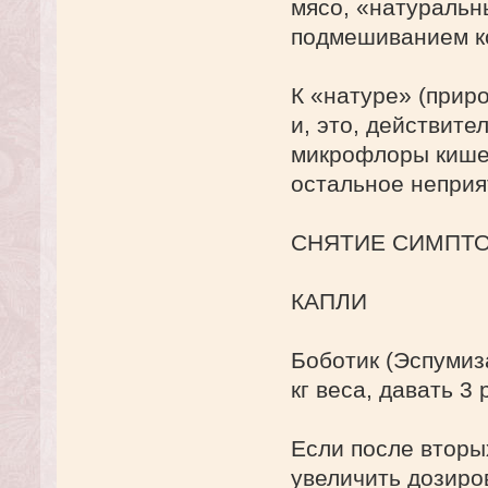
мясо, «натуральн
подмешиванием к
К «натуре» (прир
и, это, действите
микрофлоры кишеч
остальное неприя
СНЯТИЕ СИМПТО
КАПЛИ
Боботик (Эспумиза
кг веса, давать 3
Если после вторы
увеличить дозиров