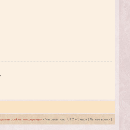
ю
далить cookies конференции
• Часовой пояс: UTC + 3 часа [ Летнее время ]