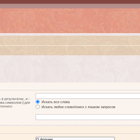
 в результатах, и
-
Искать все слова
лова символом
|
для
тичного
Искать любое слово/поиск с языком запросов