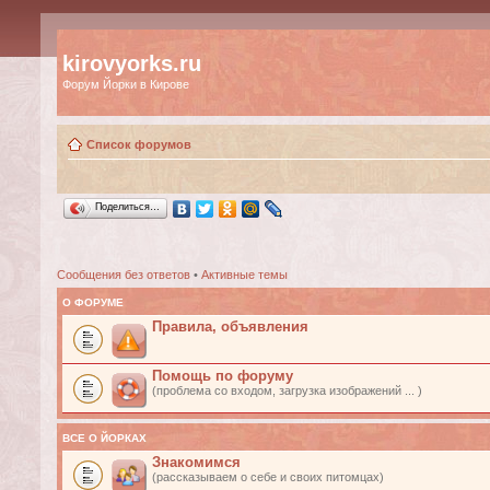
kirovyorks.ru
Форум Йорки в Кирове
Список форумов
Поделиться…
Сообщения без ответов
•
Активные темы
О ФОРУМЕ
Правила, объявления
Помощь по форуму
(проблема со входом, загрузка изображений ... )
ВСЕ О ЙОРКАХ
Знакомимся
(рассказываем о себе и своих питомцах)