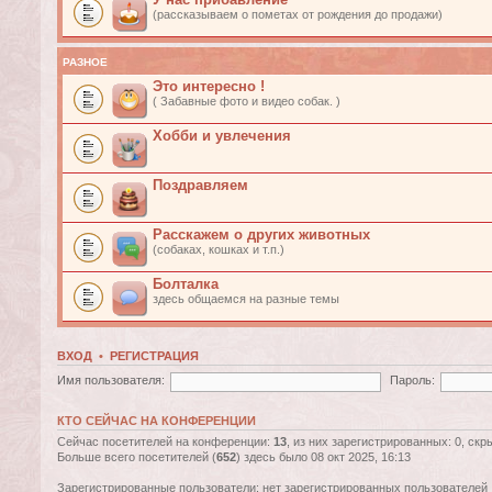
(рассказываем о пометах от рождения до продажи)
РАЗНОЕ
Это интересно !
( Забавные фото и видео собак. )
Хобби и увлечения
Поздравляем
Расскажем о других животных
(собаках, кошках и т.п.)
Болталка
здесь общаемся на разные темы
ВХОД
•
РЕГИСТРАЦИЯ
Имя пользователя:
Пароль:
КТО СЕЙЧАС НА КОНФЕРЕНЦИИ
Сейчас посетителей на конференции:
13
, из них зарегистрированных: 0, скр
Больше всего посетителей (
652
) здесь было 08 окт 2025, 16:13
Зарегистрированные пользователи: нет зарегистрированных пользователей