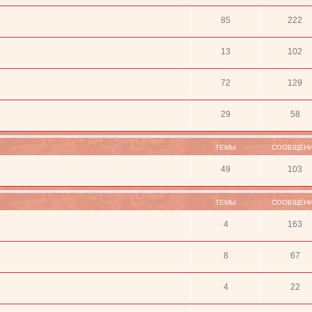
85
222
13
102
72
129
29
58
ТЕМЫ
СООБЩЕН
49
103
ТЕМЫ
СООБЩЕН
4
163
8
67
4
22