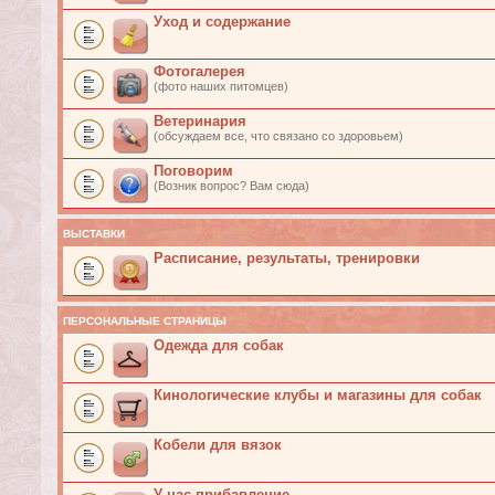
Уход и содержание
Фотогалерея
(фото наших питомцев)
Ветеринария
(обсуждаем все, что связано со здоровьем)
Поговорим
(Возник вопрос? Вам сюда)
ВЫСТАВКИ
Расписание, результаты, тренировки
ПЕРСОНАЛЬНЫЕ СТРАНИЦЫ
Одежда для собак
Кинологические клубы и магазины для собак
Кобели для вязок
У нас прибавление