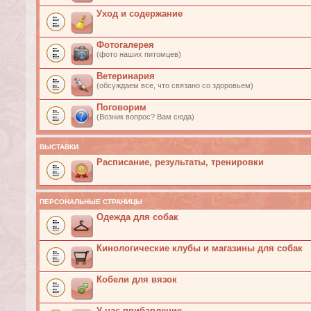
Уход и содержание
Фотогалерея
(фото наших питомцев)
Ветеринария
(обсуждаем все, что связано со здоровьем)
Поговорим
(Возник вопрос? Вам сюда)
ВЫСТАВКИ
Расписание, результаты, тренировки
ПЕРСОНАЛЬНЫЕ СТРАНИЦЫ
Одежда для собак
Кинологические клубы и магазины для собак
Кобели для вязок
У нас прибавление