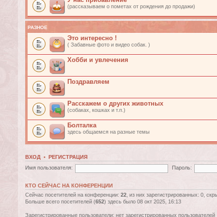
(рассказываем о пометах от рождения до продажи)
РАЗНОЕ
Это интересно !
( Забавные фото и видео собак. )
Хобби и увлечения
Поздравляем
Расскажем о других животных
(собаках, кошках и т.п.)
Болталка
здесь общаемся на разные темы
ВХОД
•
РЕГИСТРАЦИЯ
Имя пользователя:
Пароль:
КТО СЕЙЧАС НА КОНФЕРЕНЦИИ
Сейчас посетителей на конференции:
22
, из них зарегистрированных: 0, скр
Больше всего посетителей (
652
) здесь было 08 окт 2025, 16:13
Зарегистрированные пользователи: нет зарегистрированных пользователей