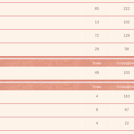
85
222
13
102
72
129
29
58
ТЕМЫ
СООБЩЕН
49
103
ТЕМЫ
СООБЩЕН
4
163
8
67
4
22