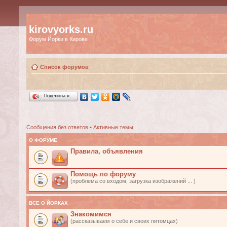
kirovyorks.ru
Форум Йорки в Кирове
Список форумов
Поделиться…
Сообщения без ответов
•
Активные темы
О ФОРУМЕ
Правила, объявления
Помощь по форуму
(проблема со входом, загрузка изображений ... )
ВСЕ О ЙОРКАХ
Знакомимся
(рассказываем о себе и своих питомцах)