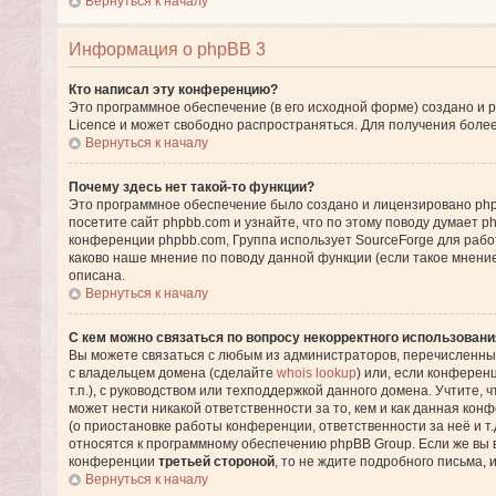
Вернуться к началу
Информация о phpBB 3
Кто написал эту конференцию?
Это программное обеспечение (в его исходной форме) создано и
Licence и может свободно распространяться. Для получения боле
Вернуться к началу
Почему здесь нет такой-то функции?
Это программное обеспечение было создано и лицензировано phpB
посетите сайт phpbb.com и узнайте, что по этому поводу думает 
конференции phpbb.com, Группа использует SourceForge для раб
каково наше мнение по поводу данной функции (если такое мнение 
описана.
Вернуться к началу
С кем можно связаться по вопросу некорректного использовани
Вы можете связаться с любым из администраторов, перечисленных
с владельцем домена (сделайте
whois lookup
) или, если конференц
т.п.), с руководством или техподдержкой данного домена. Учтите, 
может нести никакой ответственности за то, кем и как данная ко
(о приостановке работы конференции, ответственности за неё и т.
относятся к программному обеспечению phpBB Group. Если же вы 
конференции
третьей стороной
, то не ждите подробного письма,
Вернуться к началу