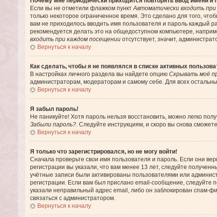
Почему мне периодически приходится повторять ввод имени и 
Если вы не отметили флажком пункт
Автоматически входить при
только некоторое ограниченное время. Это сделано для того, чтоб
вам не приходилось вводить имя пользователя и пароль каждый р
рекомендуется делать это на общедоступном компьютере, например
входить при каждом посещении
отсутствует, значит, администрат
Вернуться к началу
Как сделать, чтобы я не появлялся в списке активных пользов
В настройках личного раздела вы найдете опцию
Скрывать моё п
администраторам, модераторам и самому себе. Для всех остальны
Вернуться к началу
Я забыл пароль!
Не паникуйте! Хотя пароль нельзя восстановить, можно легко пол
Забыли пароль?
. Следуйте инструкциям, и скоро вы снова сможет
Вернуться к началу
Я только что зарегистрировался, но не могу войти!
Сначала проверьте свои имя пользователя и пароль. Если они ве
регистрации вы указали, что вам менее 13 лет, следуйте получен
учётные записи были активированы пользователями или админист
регистрации. Если вам был прислано email-сообщение, следуйте п
указали неправильный адрес email, либо он заблокирован спам-фи
связаться с администратором.
Вернуться к началу