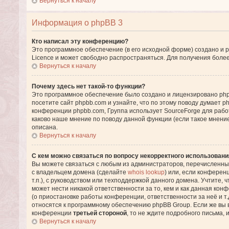
Вернуться к началу
Информация о phpBB 3
Кто написал эту конференцию?
Это программное обеспечение (в его исходной форме) создано и
Licence и может свободно распространяться. Для получения боле
Вернуться к началу
Почему здесь нет такой-то функции?
Это программное обеспечение было создано и лицензировано phpB
посетите сайт phpbb.com и узнайте, что по этому поводу думает 
конференции phpbb.com, Группа использует SourceForge для раб
каково наше мнение по поводу данной функции (если такое мнение 
описана.
Вернуться к началу
С кем можно связаться по вопросу некорректного использовани
Вы можете связаться с любым из администраторов, перечисленных
с владельцем домена (сделайте
whois lookup
) или, если конференц
т.п.), с руководством или техподдержкой данного домена. Учтите, 
может нести никакой ответственности за то, кем и как данная ко
(о приостановке работы конференции, ответственности за неё и т.
относятся к программному обеспечению phpBB Group. Если же вы 
конференции
третьей стороной
, то не ждите подробного письма,
Вернуться к началу