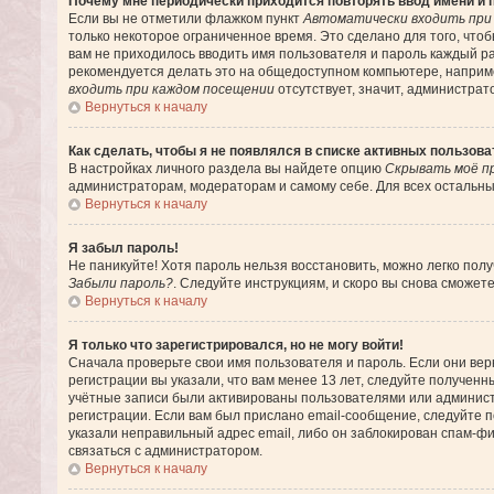
Почему мне периодически приходится повторять ввод имени и 
Если вы не отметили флажком пункт
Автоматически входить при
только некоторое ограниченное время. Это сделано для того, чтоб
вам не приходилось вводить имя пользователя и пароль каждый р
рекомендуется делать это на общедоступном компьютере, например
входить при каждом посещении
отсутствует, значит, администрат
Вернуться к началу
Как сделать, чтобы я не появлялся в списке активных пользов
В настройках личного раздела вы найдете опцию
Скрывать моё п
администраторам, модераторам и самому себе. Для всех остальны
Вернуться к началу
Я забыл пароль!
Не паникуйте! Хотя пароль нельзя восстановить, можно легко пол
Забыли пароль?
. Следуйте инструкциям, и скоро вы снова сможет
Вернуться к началу
Я только что зарегистрировался, но не могу войти!
Сначала проверьте свои имя пользователя и пароль. Если они ве
регистрации вы указали, что вам менее 13 лет, следуйте получен
учётные записи были активированы пользователями или админист
регистрации. Если вам был прислано email-сообщение, следуйте п
указали неправильный адрес email, либо он заблокирован спам-фи
связаться с администратором.
Вернуться к началу